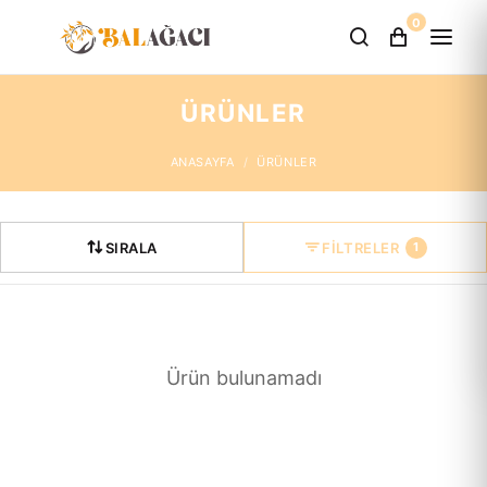
0
ÜRÜNLER
ANASAYFA
ÜRÜNLER
SIRALA
FILTRELER
1
Ürün bulunamadı